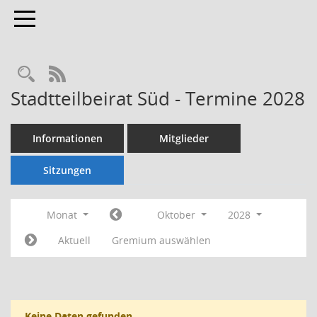
Toggle navigation
Rechercheauswahl
RSS-Feed
Stadtteilbeirat Süd - Termine 2028
Informationen
Mitglieder
Sitzungen
Monat
Oktober
2028
Aktuell
Gremium auswählen
Keine Daten gefunden.