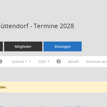
Hüttendorf - Termine 2028
Mitglieder
Sitzungen
Quartal 1
2028
Aktuell
Gremium au
den.