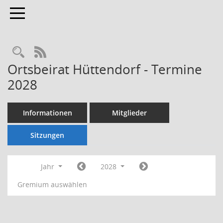
Toggle navigation
Rechercheauswahl
RSS-Feed
Ortsbeirat Hüttendorf - Termine
2028
Informationen
Mitglieder
Sitzungen
Jahr
2028
Gremium auswählen