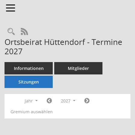
Toggle navigation
Rechercheauswahl
RSS-Feed
Ortsbeirat Hüttendorf - Termine
2027
Informationen
Mitglieder
Sitzungen
Jahr
2027
Gremium auswählen