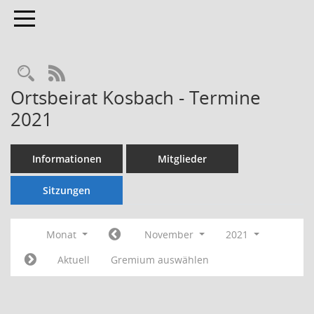
Toggle navigation
Rechercheauswahl
RSS-Feed
Ortsbeirat Kosbach - Termine
2021
Informationen
Mitglieder
Sitzungen
Monat
November
2021
Aktuell
Gremium auswählen