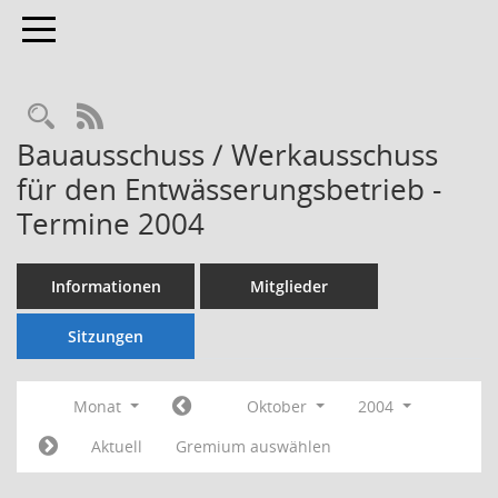
Toggle navigation
Rechercheauswahl
RSS-Feed
Bauausschuss / Werkausschuss
für den Entwässerungsbetrieb -
Termine 2004
Informationen
Mitglieder
Sitzungen
Monat
Oktober
2004
Aktuell
Gremium auswählen