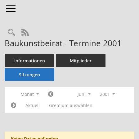
Toggle navigation
Rechercheauswahl
RSS-Feed
Baukunstbeirat - Termine 2001
Informationen
Mitglieder
Sitzungen
Monat
Juni
2001
Aktuell
Gremium auswählen
Keine Daten gefunden.