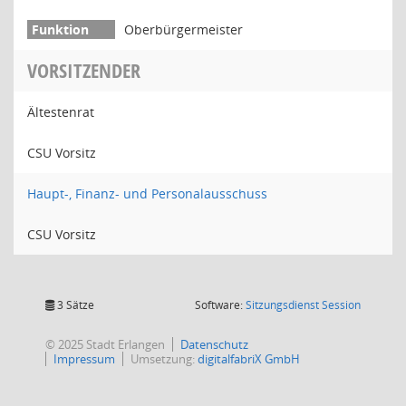
Oberbürgermeister
VORSITZENDER
Ältestenrat
CSU Vorsitz
Haupt-, Finanz- und Personalausschuss
CSU Vorsitz
(Wird in
3 Sätze
Software:
Sitzungsdienst
Session
© 2025 Stadt Erlangen
Datenschutz
Impressum
Umsetzung:
digitalfabriX GmbH