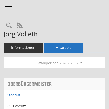
Toggle navigation
Rechercheauswahl
RSS-Feed
Jörg Volleth
Informationen
Mitarbeit
Wahlperiode 2026 - 2032
OBERBÜRGERMEISTER
Stadtrat
CSU Vorsitz