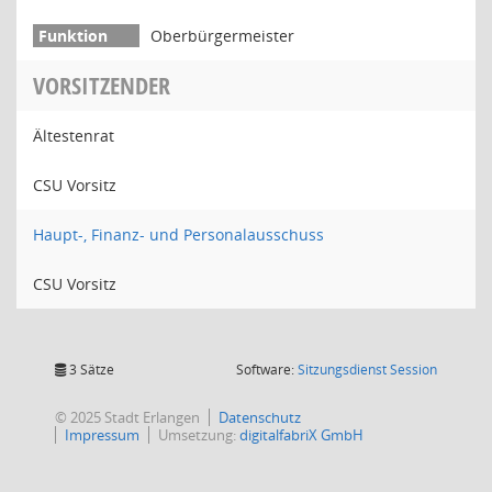
Oberbürgermeister
VORSITZENDER
Ältestenrat
CSU Vorsitz
Haupt-, Finanz- und Personalausschuss
CSU Vorsitz
(Wird in
3 Sätze
Software:
Sitzungsdienst
Session
© 2025 Stadt Erlangen
Datenschutz
Impressum
Umsetzung:
digitalfabriX GmbH