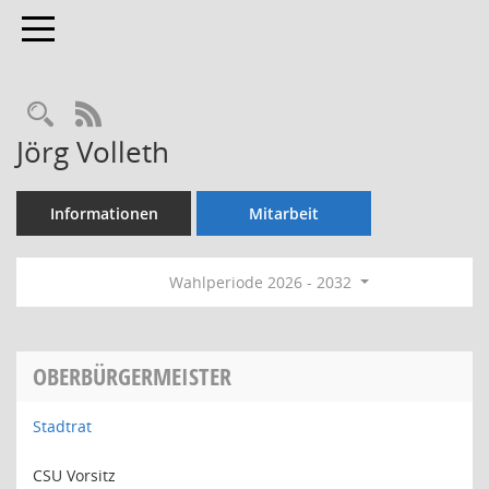
Toggle navigation
Rechercheauswahl
RSS-Feed
Jörg Volleth
Informationen
Mitarbeit
Wahlperiode 2026 - 2032
OBERBÜRGERMEISTER
Stadtrat
CSU Vorsitz