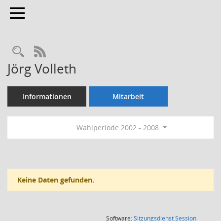
Toggle navigation
Rechercheauswahl
RSS-Feed
Jörg Volleth
Informationen
Mitarbeit
Wahlperiode 2002 - 2008
Keine Daten gefunden.
(Wird in
Software:
Sitzungsdienst
Session