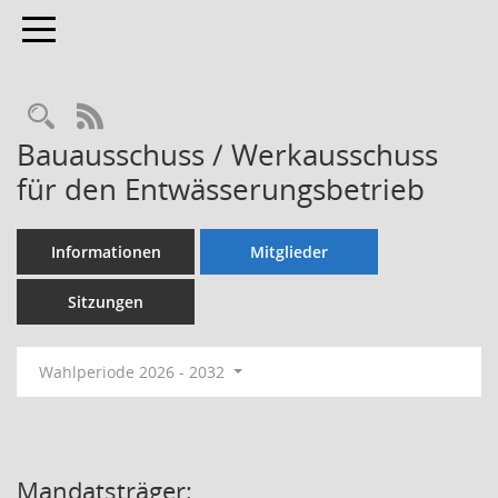
Toggle navigation
Rechercheauswahl
RSS-Feed
Bauausschuss / Werkausschuss
für den Entwässerungsbetrieb
Informationen
Mitglieder
Sitzungen
Wahlperiode 2026 - 2032
Mandatsträger: