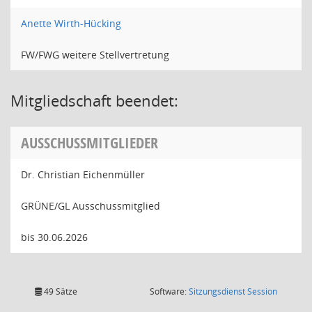
Anette Wirth-Hücking
FW/FWG weitere Stellvertretung
Mitgliedschaft beendet:
AUSSCHUSSMITGLIEDER
Dr. Christian Eichenmüller
GRÜNE/GL Ausschussmitglied
bis 30.06.2026
(Wird in
49 Sätze
Software:
Sitzungsdienst
Session