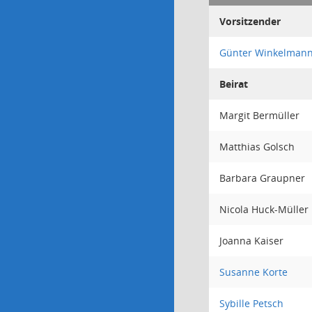
Vorsitzender
Günter Winkelman
Beirat
Margit Bermüller
Matthias Golsch
Barbara Graupner
Nicola Huck-Müller
Joanna Kaiser
Susanne Korte
Sybille Petsch