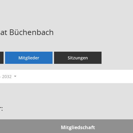
irat Büchenbach
Mitglieder
Sitzungen
- 2032
:
Mitgliedschaft