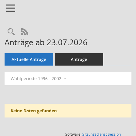
Toggle navigation
Rechercheauswahl
RSS-Feed
Anträge ab 23.07.2026
Aktuelle Anträge
Anträge
Wahlperiode 1996 - 2002
Keine Daten gefunden.
(Wird in
Software:
Sitzungsdienst
Session