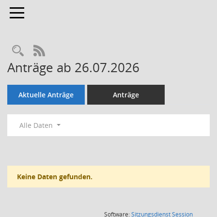
Toggle navigation
Rechercheauswahl
RSS-Feed
Anträge ab 26.07.2026
Aktuelle Anträge
Anträge
Alle Daten
Keine Daten gefunden.
(Wird in
Software:
Sitzungsdienst
Session