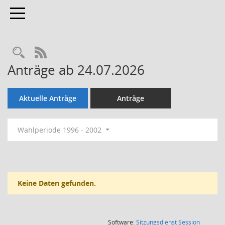
Toggle navigation
Rechercheauswahl
RSS-Feed
Anträge ab 24.07.2026
Aktuelle Anträge
Anträge
Wahlperiode 1996 - 2002
Keine Daten gefunden.
(Wird in
Software:
Sitzungsdienst
Session