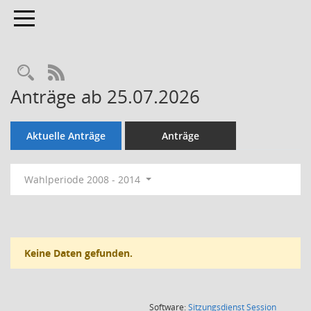
Toggle navigation
Rechercheauswahl
RSS-Feed
Anträge ab 25.07.2026
Aktuelle Anträge
Anträge
Wahlperiode 2008 - 2014
Keine Daten gefunden.
(Wird in
Software:
Sitzungsdienst
Session