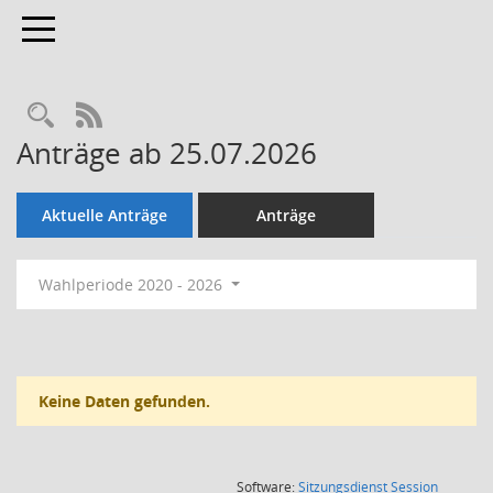
Toggle navigation
Rechercheauswahl
RSS-Feed
Anträge ab 25.07.2026
Aktuelle Anträge
Anträge
Wahlperiode 2020 - 2026
Keine Daten gefunden.
(Wird in
Software:
Sitzungsdienst
Session