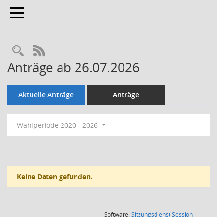
Toggle navigation
Rechercheauswahl
RSS-Feed
Anträge ab 26.07.2026
Aktuelle Anträge
Anträge
Wahlperiode 2020 - 2026
Keine Daten gefunden.
(Wird in
Software:
Sitzungsdienst
Session