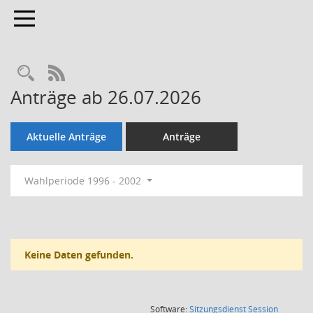
Toggle navigation
Rechercheauswahl
RSS-Feed
Anträge ab 26.07.2026
Aktuelle Anträge
Anträge
Wahlperiode 1996 - 2002
Keine Daten gefunden.
(Wird in
Software:
Sitzungsdienst
Session