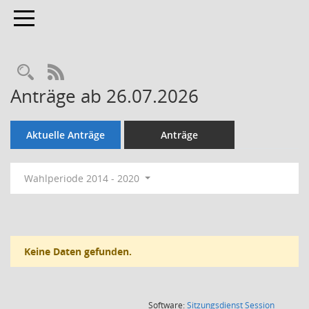
Toggle navigation
Rechercheauswahl
RSS-Feed
Anträge ab 26.07.2026
Aktuelle Anträge
Anträge
Wahlperiode 2014 - 2020
Keine Daten gefunden.
(Wird in
Software:
Sitzungsdienst
Session