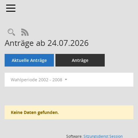
Toggle navigation
Rechercheauswahl
RSS-Feed
Anträge ab 24.07.2026
Aktuelle Anträge
Anträge
Wahlperiode 2002 - 2008
Keine Daten gefunden.
(Wird in
Software:
Sitzungsdienst
Session