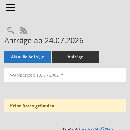
Toggle navigation
Rechercheauswahl
RSS-Feed
Anträge ab 24.07.2026
Aktuelle Anträge
Anträge
Wahlperiode 1996 - 2002
Keine Daten gefunden.
(Wird in
Software:
Sitzungsdienst
Session