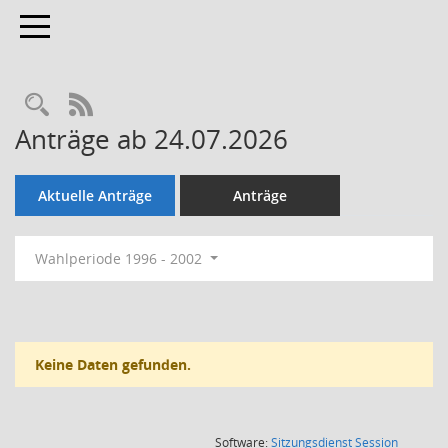
Toggle navigation
Rechercheauswahl
RSS-Feed
Anträge ab 24.07.2026
Aktuelle Anträge
Anträge
Wahlperiode 1996 - 2002
Keine Daten gefunden.
(Wird in
Software:
Sitzungsdienst
Session