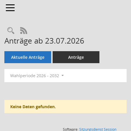
Toggle navigation
Rechercheauswahl
RSS-Feed
Anträge ab 23.07.2026
Aktuelle Anträge
Anträge
Wahlperiode 2026 - 2032
Keine Daten gefunden.
(Wird in
Software:
Sitzungsdienst
Session