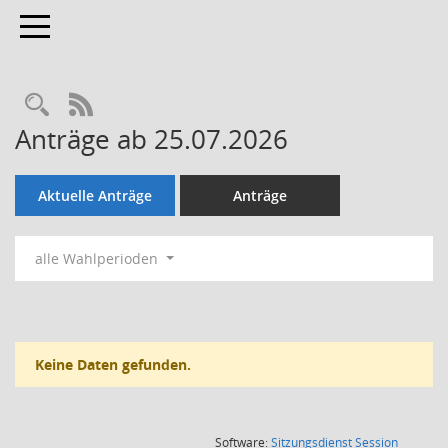
Toggle navigation
Rechercheauswahl
RSS-Feed
Anträge ab 25.07.2026
Aktuelle Anträge
Anträge
alle Wahlperioden
Keine Daten gefunden.
(Wird in
Software:
Sitzungsdienst
Session