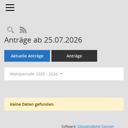
Toggle navigation
Rechercheauswahl
RSS-Feed
Anträge ab 25.07.2026
Aktuelle Anträge
Anträge
Wahlperiode 2020 - 2026
Keine Daten gefunden.
(Wird in
Software:
Sitzungsdienst
Session