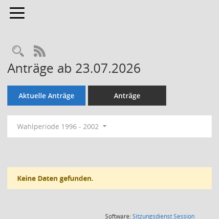
Toggle navigation
Rechercheauswahl
RSS-Feed
Anträge ab 23.07.2026
Aktuelle Anträge
Anträge
Wahlperiode 1996 - 2002
Keine Daten gefunden.
(Wird in
Software:
Sitzungsdienst
Session