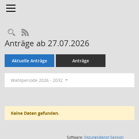
Toggle navigation
Rechercheauswahl
RSS-Feed
Anträge ab 27.07.2026
Aktuelle Anträge
Anträge
Wahlperiode 2026 - 2032
Keine Daten gefunden.
(Wird in
Software:
Sitzungsdienst
Session