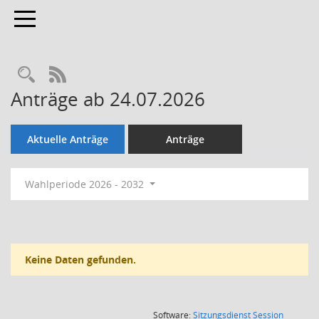
Toggle navigation
Rechercheauswahl
RSS-Feed
Anträge ab 24.07.2026
Aktuelle Anträge
Anträge
Wahlperiode 2026 - 2032
Keine Daten gefunden.
(Wird in
Software:
Sitzungsdienst
Session