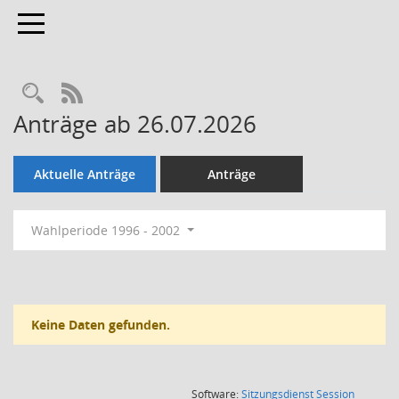
Toggle navigation
Rechercheauswahl
RSS-Feed
Anträge ab 26.07.2026
Aktuelle Anträge
Anträge
Wahlperiode 1996 - 2002
Keine Daten gefunden.
(Wird in
Software:
Sitzungsdienst
Session