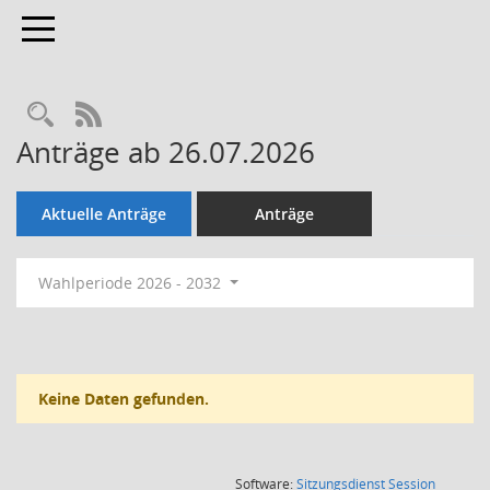
Toggle navigation
Rechercheauswahl
RSS-Feed
Anträge ab 26.07.2026
Aktuelle Anträge
Anträge
Wahlperiode 2026 - 2032
Keine Daten gefunden.
(Wird in
Software:
Sitzungsdienst
Session