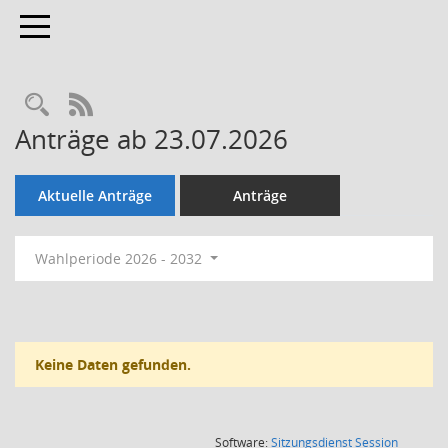
Toggle navigation
Rechercheauswahl
RSS-Feed
Anträge ab 23.07.2026
Aktuelle Anträge
Anträge
Wahlperiode 2026 - 2032
Keine Daten gefunden.
(Wird in
Software:
Sitzungsdienst
Session