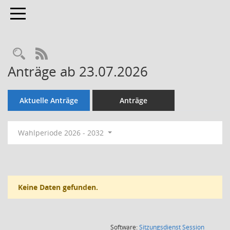
Toggle navigation
Rechercheauswahl
RSS-Feed
Anträge ab 23.07.2026
Aktuelle Anträge
Anträge
Wahlperiode 2026 - 2032
Keine Daten gefunden.
(Wird in
Software:
Sitzungsdienst
Session