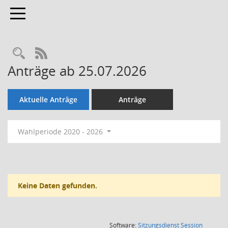
Toggle navigation
Rechercheauswahl
RSS-Feed
Anträge ab 25.07.2026
Aktuelle Anträge
Anträge
Wahlperiode 2020 - 2026
Keine Daten gefunden.
(Wird in
Software:
Sitzungsdienst
Session