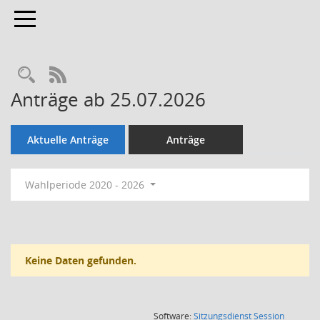
Toggle navigation
Rechercheauswahl
RSS-Feed
Anträge ab 25.07.2026
Aktuelle Anträge
Anträge
Wahlperiode 2020 - 2026
Keine Daten gefunden.
(Wird in
Software:
Sitzungsdienst
Session