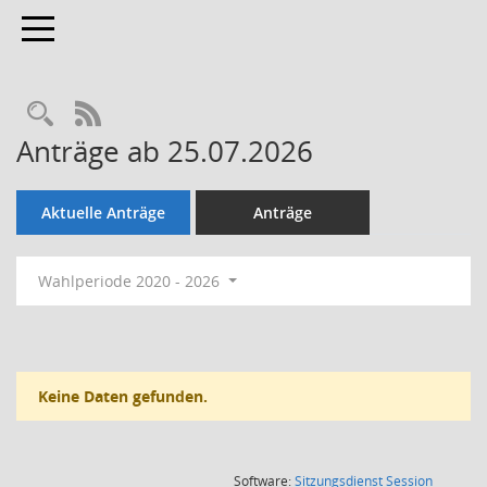
Toggle navigation
Rechercheauswahl
RSS-Feed
Anträge ab 25.07.2026
Aktuelle Anträge
Anträge
Wahlperiode 2020 - 2026
Keine Daten gefunden.
(Wird in
Software:
Sitzungsdienst
Session