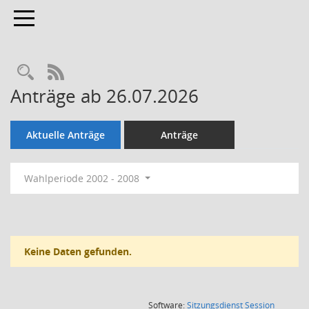
Toggle navigation
Rechercheauswahl
RSS-Feed
Anträge ab 26.07.2026
Aktuelle Anträge
Anträge
Wahlperiode 2002 - 2008
Keine Daten gefunden.
(Wird in
Software:
Sitzungsdienst
Session