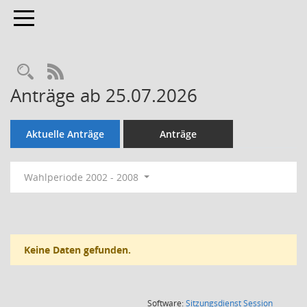
Toggle navigation
Rechercheauswahl
RSS-Feed
Anträge ab 25.07.2026
Aktuelle Anträge
Anträge
Wahlperiode 2002 - 2008
Keine Daten gefunden.
(Wird in
Software:
Sitzungsdienst
Session