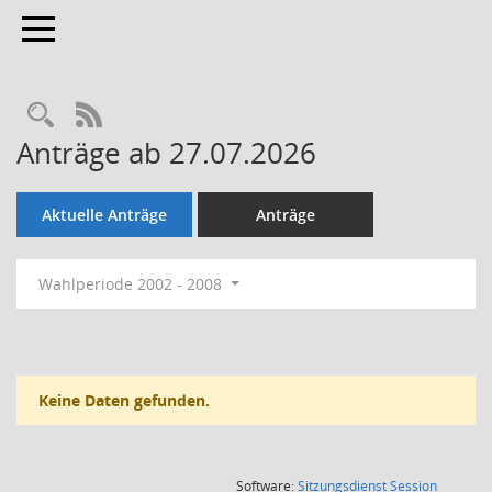
Toggle navigation
Rechercheauswahl
RSS-Feed
Anträge ab 27.07.2026
Aktuelle Anträge
Anträge
Wahlperiode 2002 - 2008
Keine Daten gefunden.
(Wird in
Software:
Sitzungsdienst
Session