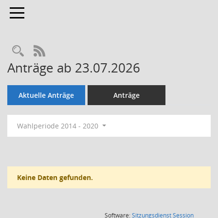
Toggle navigation
Rechercheauswahl
RSS-Feed
Anträge ab 23.07.2026
Aktuelle Anträge
Anträge
Wahlperiode 2014 - 2020
Keine Daten gefunden.
(Wird in
Software:
Sitzungsdienst
Session