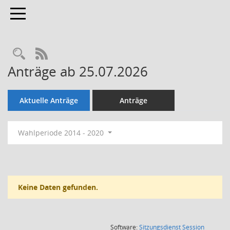
Toggle navigation
Rechercheauswahl
RSS-Feed
Anträge ab 25.07.2026
Aktuelle Anträge
Anträge
Wahlperiode 2014 - 2020
Keine Daten gefunden.
(Wird in
Software:
Sitzungsdienst
Session