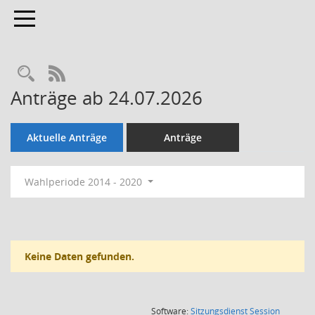
Toggle navigation
Rechercheauswahl
RSS-Feed
Anträge ab 24.07.2026
Aktuelle Anträge
Anträge
Wahlperiode 2014 - 2020
Keine Daten gefunden.
(Wird in
Software:
Sitzungsdienst
Session