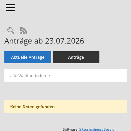
Toggle navigation
Rechercheauswahl
RSS-Feed
Anträge ab 23.07.2026
Aktuelle Anträge
Anträge
alle Wahlperioden
Keine Daten gefunden.
(Wird in
Software:
Sitzungsdienst
Session