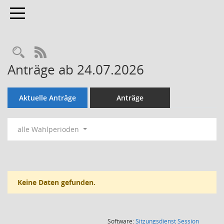
Toggle navigation
Rechercheauswahl
RSS-Feed
Anträge ab 24.07.2026
Aktuelle Anträge
Anträge
alle Wahlperioden
Keine Daten gefunden.
(Wird in
Software:
Sitzungsdienst
Session