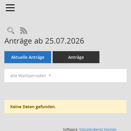
Toggle navigation
Rechercheauswahl
RSS-Feed
Anträge ab 25.07.2026
Aktuelle Anträge
Anträge
alle Wahlperioden
Keine Daten gefunden.
(Wird in
Software:
Sitzungsdienst
Session