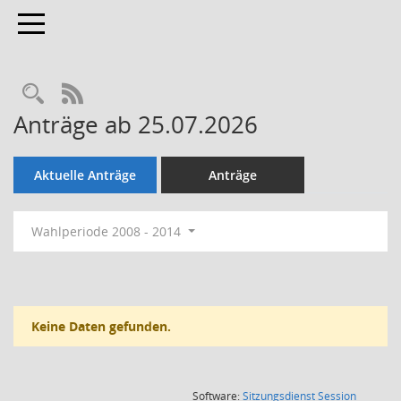
Toggle navigation
Rechercheauswahl
RSS-Feed
Anträge ab 25.07.2026
Aktuelle Anträge
Anträge
Wahlperiode 2008 - 2014
Keine Daten gefunden.
(Wird in
Software:
Sitzungsdienst
Session