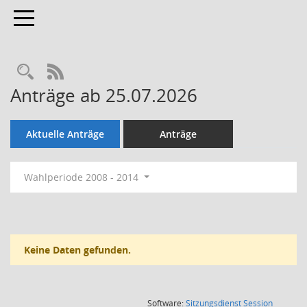
Toggle navigation
Rechercheauswahl
RSS-Feed
Anträge ab 25.07.2026
Aktuelle Anträge
Anträge
Wahlperiode 2008 - 2014
Keine Daten gefunden.
(Wird in
Software:
Sitzungsdienst
Session