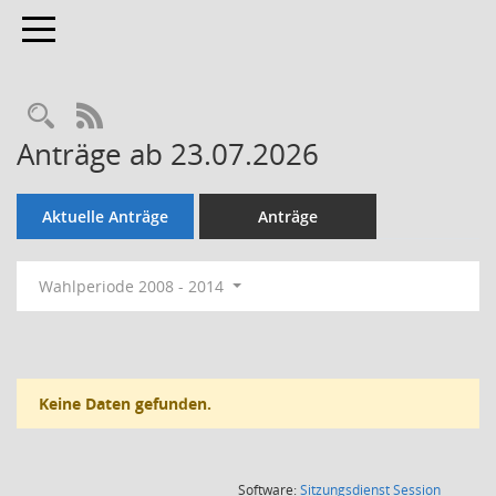
Toggle navigation
Rechercheauswahl
RSS-Feed
Anträge ab 23.07.2026
Aktuelle Anträge
Anträge
Wahlperiode 2008 - 2014
Keine Daten gefunden.
(Wird in
Software:
Sitzungsdienst
Session