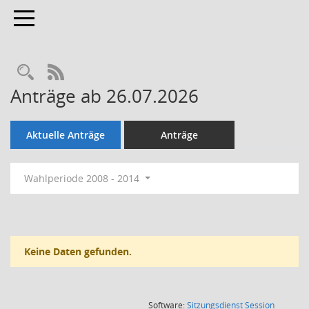
Toggle navigation
Rechercheauswahl
RSS-Feed
Anträge ab 26.07.2026
Aktuelle Anträge
Anträge
Wahlperiode 2008 - 2014
Keine Daten gefunden.
(Wird in
Software:
Sitzungsdienst
Session